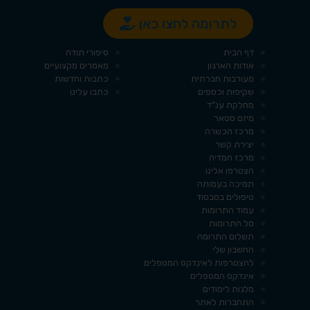
לתרומה לחצו כאן
עמודים
קטגוריות
דף הבית
סיפורי תודה
אודות הארגון
מאמרים מקצועיים
מעורבות חברתית
כתבות וחדשות
שקיפות וכספים
כתבו עלינו
מחלקת ענ"ד
מיזם סטאר
מרכז הכשרה
יצירת קשר
מרכז המדיה
הצטרפו אלינו
תמיכה בעמותה
טיפולים בסבסוד
עמוד התרומות
סל התרומות
תשלום התרומה
החשבון שלי
להצטרפות לאינדקס המטפלים
אינדקס המטפלים
מלגות לימודים
התחברות לאתר