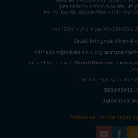
ותת
"מקשיבים"
(ע"ר) Makshivim – NGO
 ליווי וסיוע רגשי בקהילה ובמוסדות חינוך
Mental health organization – Internation
.
079-591-3596
3596* כללי
משרדים ישיר
Email.
info@makshivim-il.o
יל אגף מתנדבים
: mitnadvim@makshivim-il.org
ת משרד ראשי Main Office.
משעול הנשיא 1 שדרות,
ראל.
ד משנה: עם ועולמו 3 ירושלים.
5806936
ור לאתר Jgive
ו לעקוב אחרינו - Follow us