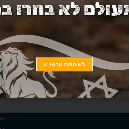
לשותפות עכשיו >
פרט