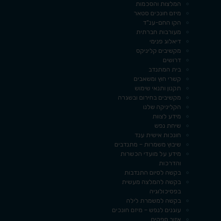
המלצות והסכמות
מיזם חונכים סטאר
הקו החם-ענ"ד
מעורבות חברתית
דיאלוג פנימי
מקשיבים קליניקס
דרושים
בית המתנדב
קשרי חוץ ומשאבים
תקנון ותנאי שימוש
מקשיבים בחירום ובשגרה
הקליניקה שלנו
מידע לצוות
שיחת נפש
חונכות אישית ענד
שיבוץ משמרות – מתנדבים
מידע על מועדי הכשרות
והדרכות
בקשה לסיום התנדבות
בקשה להמלצה מעשית
בפסיכולוגיה
בקשה למשמרת לילה
עוגנים לנפש – מיזם חונכים
אזור ספקים