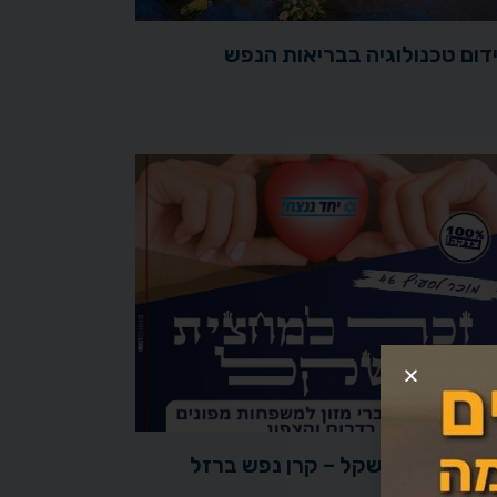
דום טכנולוגיה בבריאות הנפש
ר למחצית השקל – קרן נפש ברזל