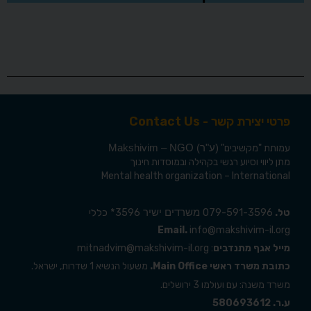
פרטי יצירת קשר - Contact Us
עמותת
"מקשיבים"
(ע"ר) Makshivim – NGO
מתן ליווי וסיוע רגשי בקהילה ובמוסדות חינוך
Mental health organization – International
079-591-3596
3596* כללי
טל.
משרדים ישיר
Email.
info@makshivim-il.org
מייל אגף מתנדבים
: mitnadvim@makshivim-il.org
כתובת משרד ראשי Main Office.
משעול הנשיא 1 שדרות, ישראל.
משרד משנה: עם ועולמו 3 ירושלים.
ע.ר. 580693612