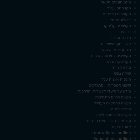
מיזם חונכים סטאר
הקו החם-ענ"ד
מעורבות חברתית
דיאלוג פנימי
מקשיבים קליניקס
דרושים
בית המתנדב
קשרי חוץ ומשאבים
תקנון ותנאי שימוש
מקשיבים בחירום ובשגרה
הקליניקה שלנו
מידע לצוות
שיחת נפש
חונכות אישית ענד
שיבוץ משמרות – מתנדבים
מידע על מועדי הכשרות והדרכות
בקשה לסיום התנדבות
בקשה להמלצה מעשית
בפסיכולוגיה
בקשה למשמרת לילה
עוגנים לנפש – מיזם חונכים
אזור ספקים
International hotline
Regulations hotline