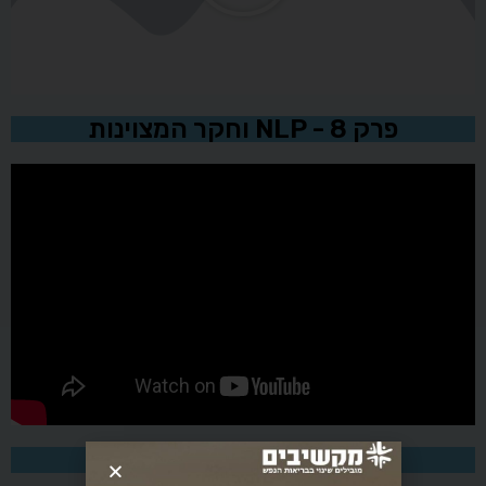
פרק 8 - NLP וחקר המצוינות
פרק 9 - קריירה ומשפחה