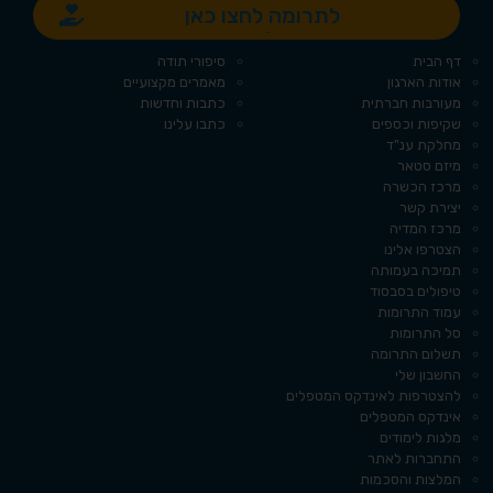
לתרומה לחצו כאן
קטגוריות
דף הבית
סיפורי תודה
אודות הארגון
מאמרים מקצועיים
מעורבות חברתית
כתבות וחדשות
שקיפות וכספים
כתבו עלינו
מחלקת ענ"ד
מיזם סטאר
מרכז הכשרה
יצירת קשר
מרכז המדיה
הצטרפו אלינו
תמיכה בעמותה
טיפולים בסבסוד
עמוד התרומות
סל התרומות
תשלום התרומה
החשבון שלי
להצטרפות לאינדקס המטפלים
אינדקס המטפלים
מלגות לימודים
התחברות לאתר
המלצות והסכמות