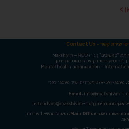
 >
י יצירת קשר - Contact Us
ותת
"מקשיבים"
(ע"ר) Makshivim – NGO
 ליווי וסיוע רגשי בקהילה ובמוסדות חינוך
Mental health organization – Internation
.
079-591-3596
3596* כללי
משרדים ישיר
Email.
info@makshivim-il.o
יל אגף מתנדבים
: mitnadvim@makshivim-il.org
ת משרד ראשי Main Office.
משעול הנשיא 1 שדרות,
ראל.