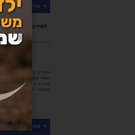
מודל אפר"ת (איר
למידע נוסף עבור טיפ
שימו לב, כי באחריות הפונים ל
לאנשי מקצוע מוסמכים על ידי מש
שימו לב כי מפורסמים כאן נותנ
מסובסד, כמה פגישות, ומה הקריטר
טיפול לפוסט טראומה (PTSD) בסבסוד (קליניקה של א