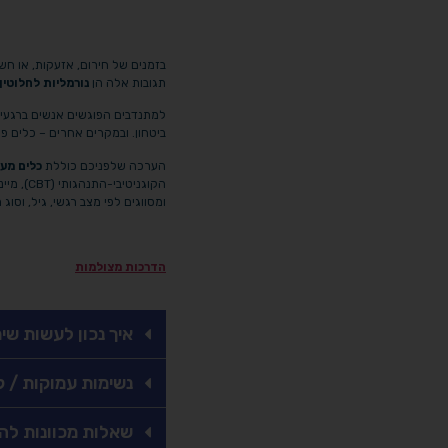
בזמנים של חירום, אזעקות, או ח
תגובות אלה הן
נורמליות לחלוטין
למתנדבים הפוגשים אנשים ברגעי
ביטחון. ובמקרים אחרים – כלים פש
הערכה שלפניכם כוללת
כלים מעש
הקוגניטיבי-התנהגותי (CBT), מיינדפולנס (קשיבות), ותרפיה באמנות. הכלים מותאמים
ומסווגים לפי מצב רגשי, גיל, וסוג 
הדרכות מצולמות
איך נכון לעשות שי
נשימות עמוקות / 
שאלות מכוונות ל