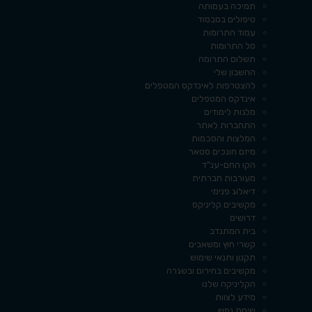
תמיכה בעמותה
טיפולים בסבסוד
עמוד התרומות
סל התרומות
תשלום התרומה
החשבון שלי
להצטרפות לאינדקס המטפלים
אינדקס המטפלים
מלגות לימודים
התחברות לאתר
המלצות והסכמות
מיזם חונכים סטאר
הקו החם-ענ"ד
מעורבות חברתית
דיאלוג פנימי
מקשיבים קליניקס
דרושים
בית המתנדב
קשרי חוץ ומשאבים
תקנון ותנאי שימוש
מקשיבים בחירום ובשגרה
הקליניקה שלנו
מידע לצוות
שיחת נפש