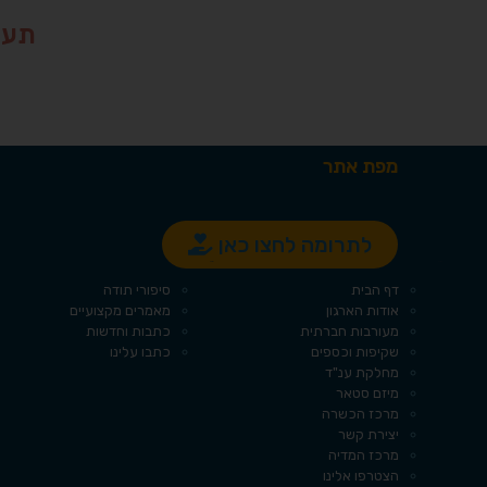
תעז
מפת אתר
לתרומה לחצו כאן
עמודים
קטגוריות
דף הבית
סיפורי תודה
אודות הארגון
מאמרים מקצועיים
מעורבות חברתית
כתבות וחדשות
שקיפות וכספים
כתבו עלינו
מחלקת ענ"ד
מיזם סטאר
מרכז הכשרה
יצירת קשר
מרכז המדיה
הצטרפו אלינו