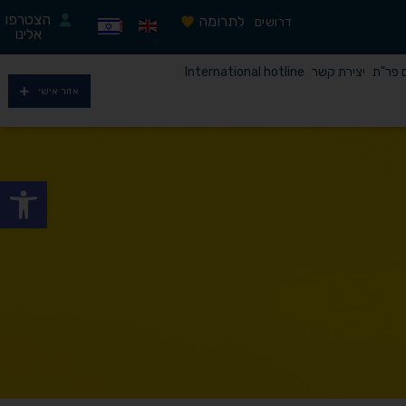
הצטרפו
לתרומה
דרושים
אלינו
ם פר"ת
יצירת קשר
International hotline
אזור אישי
פתח