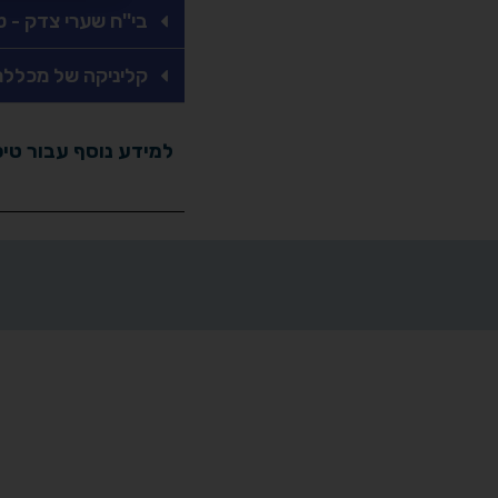
בי''ח שערי צדק - טיפ
קליניקה של מכללת
למידע נוסף עבור טיפ