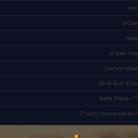
ויפה
שלבים
שוטה
 מודל מעש"ה
5-4-)
Safe 
("כמו שהיית מדבר לחבר")
לקרקוע