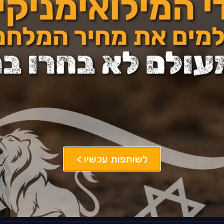
וע–פרשנות–רגש–תגובה)
ולים רגשיים לחצו כאן >>
מידע נוסף לסיוע וטיפול 
בדוק אם הטיפול מתאים עבורם. חשוב לדעת כי לכל אחד ואחת צריך להיות טיפול מתאי
רד הבריאות. ולבדוק שאכן מי שאתם מטופלים על ידיו הינו איש מקצוע עם תואר שני טיפו
י שירותים שנותנים מענה ללא עלות ו/או מענה מסובסד. יש לבדוק עם הגוף אליהם אתם
יונים. **המידע הינו לצורך הנגשה לציבור ואין לראות אותו כתחליף לייעוץ מקצועי ו/א
לשותפות עכשיו >
ארגוני סיוע - טיפולים רגשיים
וני' ת''א)