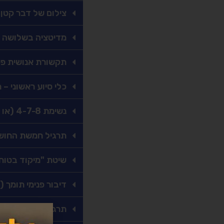
צילום של דבר קטן 
מדיטציה בשלושה 
תקשורת אנושית פ
כלי סיוע ראשוני –
נשימת 4-7-8 (או נשימה מודעת)
תרגיל חמשת החושים (3-2-1
שיטת "מיקוד בטוח" – Place
דיבור פנימי תומך 
תרגיל "עוגן" פיזי 