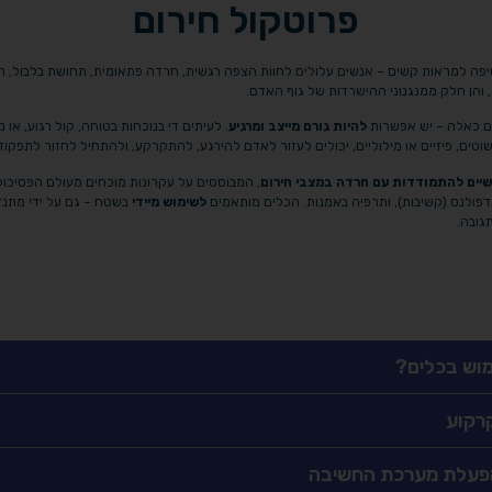
פרוטקול חירום
שיפה למראות קשים – אנשים עלולים לחוות הצפה רגשית, חרדה פתאומית, תחושת בלבול, רע
, והן חלק ממנגנוני ההישרדות של גוף האדם.
ם כאלה – יש אפשרות
להיות גורם מייצב ומרגיע
. לעיתים די בנוכחות בטוחה, קול רגוע, או 
וטים, פיזיים או מילוליים, יכולים לעזור לאדם להירגע, להתקרקע, ולהתחיל לחזור לתפקוד
יים להתמודדות עם חרדה במצבי חירום
, המבוססים על עקרונות מוכחים מעולם הפסיכולו
לשימוש מיידי
בשטח – גם על ידי מתנד
תגובה.
מוש בכלים?
קרקוע
הפעלת מערכת החשיבה