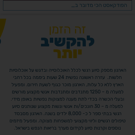
הפודקאסט הכי מדובר בבריאות הנפש ויזמות
לב אחד, מטרה אחת: מתנדבי עמותת "מקשיבים" נרתמים למען ילדי המילואים
מבית של הקשבה לבית של תקומה: עמותת "מקשיבים" קובעת את מושבה בשדרות
זה הזמן
להקשיב
יותר
הארגון מספק סיוע רגשי לכלל האוכלוסייה ובדגש על אוכלוסיות
חלשות. עזרה ראשונה נפשית 24 שעות ביממה בכל רחבי
הארץ ללא כל עלות, הארגון מוכר כגוף לשעת חירום. ומפעיל
למעלה מ – 1250 מתנדבים ומתנדבות אנשי מקצוע מורשים
ובעלי הכשרה בכדי לתת מענה למצוקות נפשיות באופן מידי.
למעלה מ – 30 חונכים/ות אנשי ונשות מקצוע שנותנים סיוע
רגשי בבתי ספר ל כ- 8,000 ילדים בשנה. הארגון מסבסד
טיפולים רגשיים וליווי מקצועי למשפחות מצוקה. ומפעיל מיזמים
נוספים וקרנות סיוע לקידום מערך בריאות הנפש בישראל.