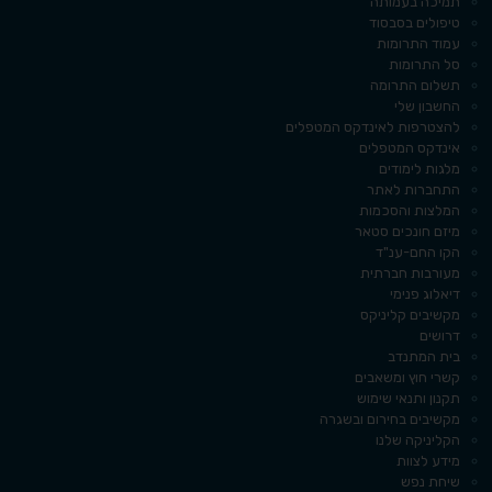
תמיכה בעמותה
טיפולים בסבסוד
עמוד התרומות
סל התרומות
תשלום התרומה
החשבון שלי
להצטרפות לאינדקס המטפלים
אינדקס המטפלים
מלגות לימודים
התחברות לאתר
המלצות והסכמות
מיזם חונכים סטאר
הקו החם-ענ"ד
מעורבות חברתית
דיאלוג פנימי
מקשיבים קליניקס
דרושים
בית המתנדב
קשרי חוץ ומשאבים
תקנון ותנאי שימוש
מקשיבים בחירום ובשגרה
הקליניקה שלנו
מידע לצוות
שיחת נפש